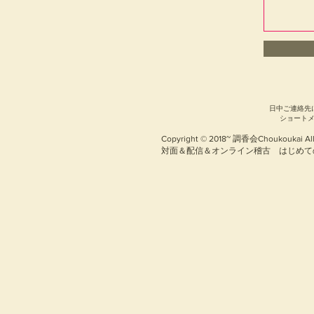
日中ご連絡先
​ショート
Copyright © 2018~ 調香会Choukoukai All
対面＆配信＆オンライン稽古 はじめ